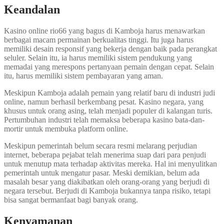
Keandalan
Kasino online rio66 yang bagus di Kamboja harus menawarkan
berbagai macam permainan berkualitas tinggi. Itu juga harus
memiliki desain responsif yang bekerja dengan baik pada perangkat
seluler. Selain itu, ia harus memiliki sistem pendukung yang
memadai yang merespons pertanyaan pemain dengan cepat. Selain
itu, harus memiliki sistem pembayaran yang aman.
Meskipun Kamboja adalah pemain yang relatif baru di industri judi
online, namun berhasil berkembang pesat. Kasino negara, yang
khusus untuk orang asing, telah menjadi populer di kalangan turis.
Pertumbuhan industri telah memaksa beberapa kasino bata-dan-
mortir untuk membuka platform online.
Meskipun pemerintah belum secara resmi melarang perjudian
internet, beberapa pejabat telah menerima suap dari para penjudi
untuk menutup mata terhadap aktivitas mereka. Hal ini menyulitkan
pemerintah untuk mengatur pasar. Meski demikian, belum ada
masalah besar yang diakibatkan oleh orang-orang yang berjudi di
negara tersebut. Berjudi di Kamboja bukannya tanpa risiko, tetapi
bisa sangat bermanfaat bagi banyak orang.
Kenyamanan