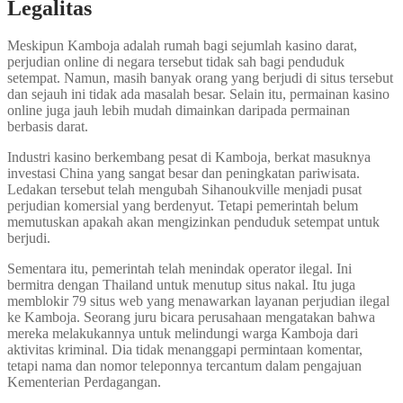
Legalitas
Meskipun Kamboja adalah rumah bagi sejumlah kasino darat,
perjudian online di negara tersebut tidak sah bagi penduduk
setempat. Namun, masih banyak orang yang berjudi di situs tersebut
dan sejauh ini tidak ada masalah besar. Selain itu, permainan kasino
online juga jauh lebih mudah dimainkan daripada permainan
berbasis darat.
Industri kasino berkembang pesat di Kamboja, berkat masuknya
investasi China yang sangat besar dan peningkatan pariwisata.
Ledakan tersebut telah mengubah Sihanoukville menjadi pusat
perjudian komersial yang berdenyut. Tetapi pemerintah belum
memutuskan apakah akan mengizinkan penduduk setempat untuk
berjudi.
Sementara itu, pemerintah telah menindak operator ilegal. Ini
bermitra dengan Thailand untuk menutup situs nakal. Itu juga
memblokir 79 situs web yang menawarkan layanan perjudian ilegal
ke Kamboja. Seorang juru bicara perusahaan mengatakan bahwa
mereka melakukannya untuk melindungi warga Kamboja dari
aktivitas kriminal. Dia tidak menanggapi permintaan komentar,
tetapi nama dan nomor teleponnya tercantum dalam pengajuan
Kementerian Perdagangan.