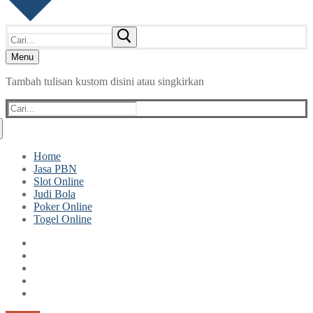
Cari:
Menu
Tambah tulisan kustom disini atau singkirkan
Cari:
Home
Jasa PBN
Slot Online
Judi Bola
Poker Online
Togel Online