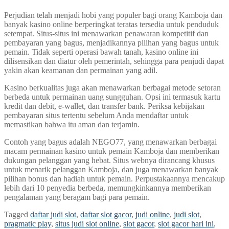
Perjudian telah menjadi hobi yang populer bagi orang Kamboja dan
banyak kasino online berperingkat teratas tersedia untuk penduduk
setempat. Situs-situs ini menawarkan penawaran kompetitif dan
pembayaran yang bagus, menjadikannya pilihan yang bagus untuk
pemain. Tidak seperti operasi bawah tanah, kasino online ini
dilisensikan dan diatur oleh pemerintah, sehingga para penjudi dapat
yakin akan keamanan dan permainan yang adil.
Kasino berkualitas juga akan menawarkan berbagai metode setoran
berbeda untuk permainan uang sungguhan. Opsi ini termasuk kartu
kredit dan debit, e-wallet, dan transfer bank. Periksa kebijakan
pembayaran situs tertentu sebelum Anda mendaftar untuk
memastikan bahwa itu aman dan terjamin.
Contoh yang bagus adalah NEGO77, yang menawarkan berbagai
macam permainan kasino untuk pemain Kamboja dan memberikan
dukungan pelanggan yang hebat. Situs webnya dirancang khusus
untuk menarik pelanggan Kamboja, dan juga menawarkan banyak
pilihan bonus dan hadiah untuk pemain. Perpustakaannya mencakup
lebih dari 10 penyedia berbeda, memungkinkannya memberikan
pengalaman yang beragam bagi para pemain.
Tagged
daftar judi slot
,
daftar slot gacor
,
judi online
,
judi slot
,
pragmatic play
,
situs judi slot online
,
slot gacor
,
slot gacor hari ini
,